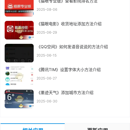
《猫眼专业版》查看影院排名方法
2025-08-06
《猫眼电影》收货地址添加方法介绍
2025-06-29
《QQ空间》如何发语音说说的方法介绍
2025-06-15
《腾讯TIM》设置字体大小方法介绍
2025-06-27
《墨迹天气》添加城市方法介绍
2025-06-30