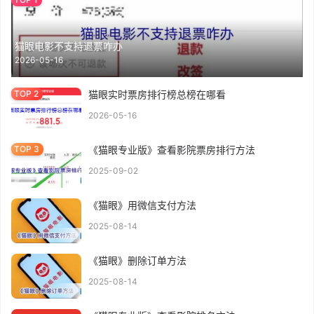
猫眼电影不支持退票咋办
2026-05-16
猫眼实时票房排行榜总榜在哪看
2026-05-16
《猫眼专业版》查看影院票房排行方法
2025-09-02
《猫眼》用微信支付方法
2025-08-14
《猫眼》删除订单方法
2025-08-14