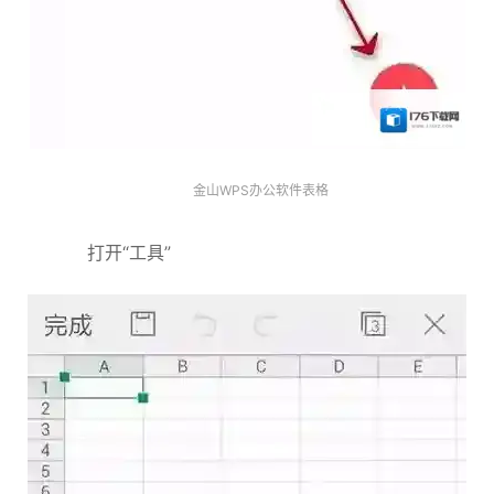
金山WPS办公软件表格
打开“工具”