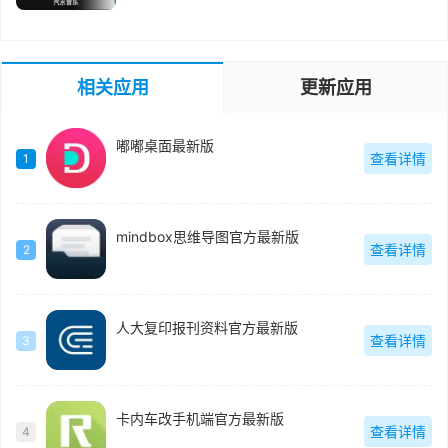
相关应用
更新应用
嘟嘟桌面最新版
查看详情
1
mindbox思维导图官方最新版
查看详情
2
人大复印报刊资料官方最新版
查看详情
3
卡内车改手机端官方最新版
查看详情
4