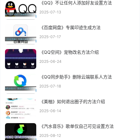
《QQ》不让任何人添加好友设置方法
2025-07-13
《百度网盘》专属印迹生成方法
2025-07-17
《QQ空间》宠物改名方法介绍
2025-06-24
《QQ同步助手》删除云端联系人方法
2025-07-18
《美柚》如何退出圈子的方法介绍
2025-06-14
《汽水音乐》歌单仅自己可见设置方法
2025-08-12