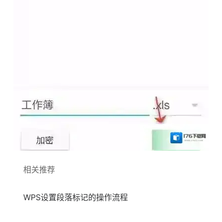
相关推荐
WPS设置段落标记的操作流程