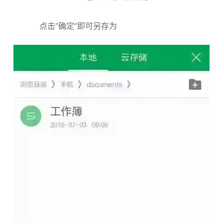
点击“确定”即可另存为